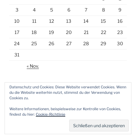
3
4
5
6
7
8
9
10
11
12
13
14
15
16
17
18
19
20
21
22
23
24
25
26
27
28
29
30
31
« Nov.
Datenschutz und Cookies: Diese Website verwendet Cookies. Wenn
du die Website weiterhin nutzt, stimmst du der Verwendung von
Cookies zu.
E-
Weitere Informationen, beispielsweise zur Kontrolle von Cookies,
Mail
findest du hier:
Cookie-Richtlinie
Datenschutzerklärung
Stolz präsentiert von WordPress