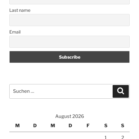
Last name
Email
Suchen
Suche
nach:
August 2026
M
D
M
D
F
S
S
1
2