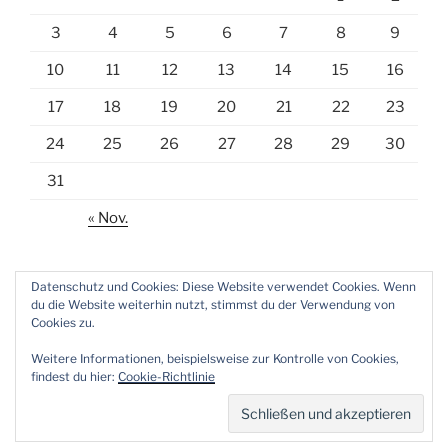
3
4
5
6
7
8
9
10
11
12
13
14
15
16
17
18
19
20
21
22
23
24
25
26
27
28
29
30
31
« Nov.
Datenschutz und Cookies: Diese Website verwendet Cookies. Wenn
du die Website weiterhin nutzt, stimmst du der Verwendung von
Cookies zu.
E-
Weitere Informationen, beispielsweise zur Kontrolle von Cookies,
Mail
findest du hier:
Cookie-Richtlinie
Datenschutzerklärung
Stolz präsentiert von WordPress