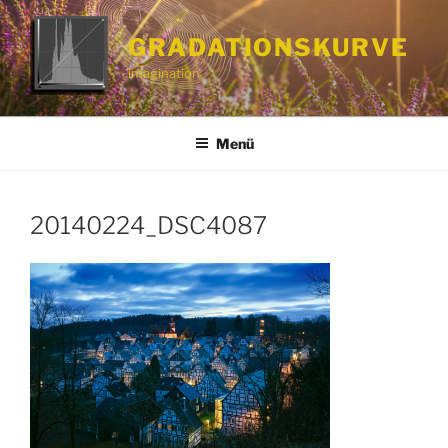
Zum
Inhalt
GRADATIONSKURVE
springen
imagination
Menü
20140224_DSC4087