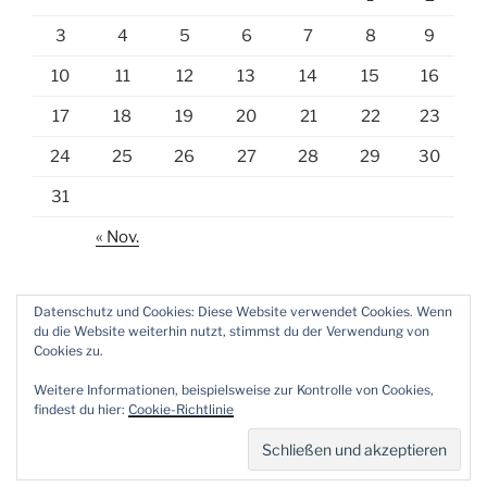
3
4
5
6
7
8
9
10
11
12
13
14
15
16
17
18
19
20
21
22
23
24
25
26
27
28
29
30
31
« Nov.
Datenschutz und Cookies: Diese Website verwendet Cookies. Wenn
du die Website weiterhin nutzt, stimmst du der Verwendung von
Cookies zu.
E-
Weitere Informationen, beispielsweise zur Kontrolle von Cookies,
Mail
findest du hier:
Cookie-Richtlinie
Datenschutzerklärung
Stolz präsentiert von WordPress