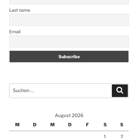
Last name
Email
Suchen
Suche
nach:
August 2026
M
D
M
D
F
S
S
1
2