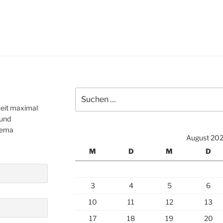
Suchen
nach:
zeit maximal
 und
hema
August 20
M
D
M
D
3
4
5
6
10
11
12
13
17
18
19
20