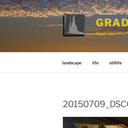
Zum
Inhalt
springen
GRAD
imagination
landscape
life
stillife
20150709_DSC