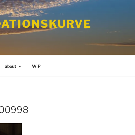
ATIONSKURVE
about
WiP
00998