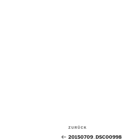
Beitragsnavigation
Vorheriger
ZURÜCK
Beitrag
20150709_DSC00998