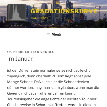
Zum
Inhalt
GRADATIONSKURVE
springen
imagination
Menü
VERÖFFENTLICHT
17. FEBRUAR 2016
VON
MA
AM
Im Januar
ist der Dürrenstein normalerweise nicht so leicht
zugänglich, denn oberhalb 2000m liegt sonst jede
Menge Schnee. Daß auch hier die Schneedecken
dünner werden, mag man kaum glauben, wenn man die
Gegend nicht aus früheren Jahren kennt.
Tourenskigeher, die angesichts der leichten Tour hier
üblicherweise in Scharen auftreten, waren in diesem