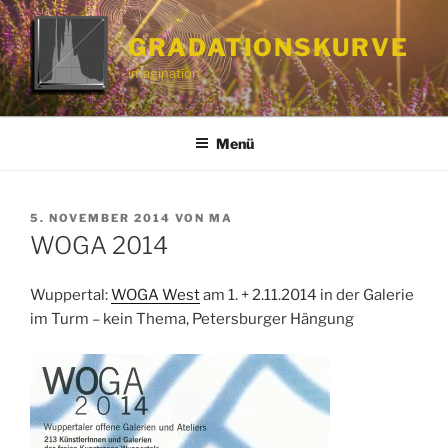
Zum
Inhalt
GRADATIONSKURVE
springen
imagination
Menü
VERÖFFENTLICHT
5. NOVEMBER 2014
VON
MA
AM
WOGA 2014
Wuppertal:
WOGA West
am 1. + 2.11.2014 in der Galerie
im Turm – kein Thema, Petersburger Hängung