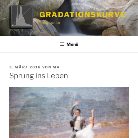
Zum
Inhalt
GRADATIONSKURVE
springen
imagination
Menü
VERÖFFENTLICHT
3. MÄRZ 2016
VON
MA
AM
Sprung ins Leben