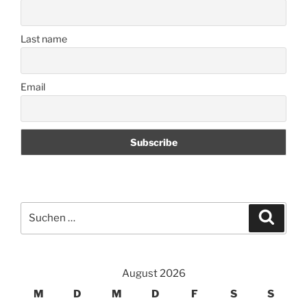
Last name
Email
Suchen
Suche
nach:
August 2026
M
D
M
D
F
S
S