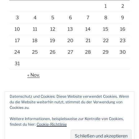
1
2
3
4
5
6
7
8
9
10
11
12
13
14
15
16
17
18
19
20
21
22
23
24
25
26
27
28
29
30
31
« Nov.
Datenschutz und Cookies: Diese Website verwendet Cookies. Wenn
du die Website weiterhin nutzt, stimmst du der Verwendung von
Cookies zu.
E-
Weitere Informationen, beispielsweise zur Kontrolle von Cookies,
Mail
findest du hier:
Cookie-Richtlinie
Datenschutzerklärung
Stolz präsentiert von WordPress