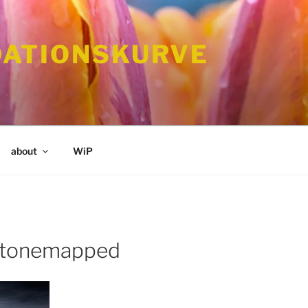
ATIONSKURVE
about
WiP
tonemapped