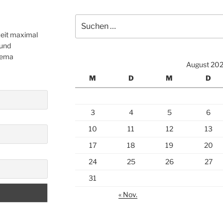
Suchen
nach:
zeit maximal
 und
hema
August 20
M
D
M
D
3
4
5
6
10
11
12
13
17
18
19
20
24
25
26
27
31
« Nov.