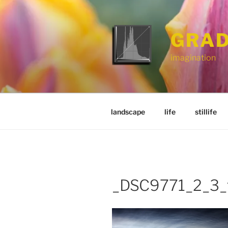
Zum
Inhalt
springen
GRAD
imagination
landscape
life
stillife
_DSC9771_2_3_