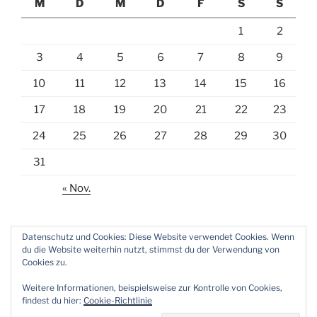
M
D
M
D
F
S
S
1
2
3
4
5
6
7
8
9
10
11
12
13
14
15
16
17
18
19
20
21
22
23
24
25
26
27
28
29
30
31
« Nov.
Datenschutz und Cookies: Diese Website verwendet Cookies. Wenn
du die Website weiterhin nutzt, stimmst du der Verwendung von
Cookies zu.
E-
Weitere Informationen, beispielsweise zur Kontrolle von Cookies,
Mail
findest du hier:
Cookie-Richtlinie