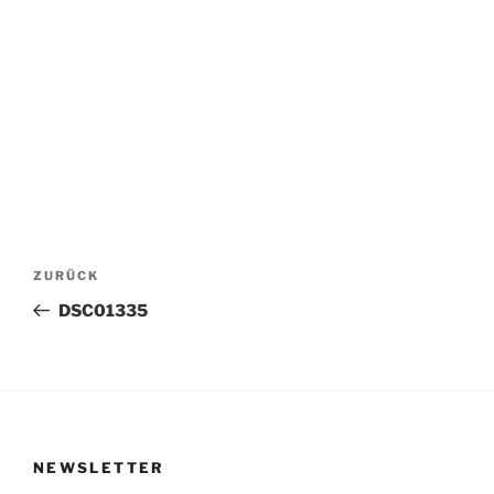
Beitragsnavigation
Vorheriger
ZURÜCK
Beitrag
DSC01335
NEWSLETTER