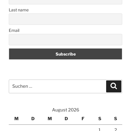
Last name
Email
Suchen
Suche
nach:
August 2026
M
D
M
D
F
S
S
1
2