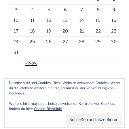
3
4
5
6
7
8
9
10
11
12
13
14
15
16
17
18
19
20
21
22
23
24
25
26
27
28
29
30
31
« Nov.
Datenschutz und Cookies: Diese Website verwendet Cookies. Wenn
du die Website weiterhin nutzt, stimmst du der Verwendung von
Cookies zu.
E-
Weitere Informationen, beispielsweise zur Kontrolle von Cookies,
Mail
findest du hier:
Cookie-Richtlinie
Datenschutzerklärung
Stolz präsentiert von WordPress