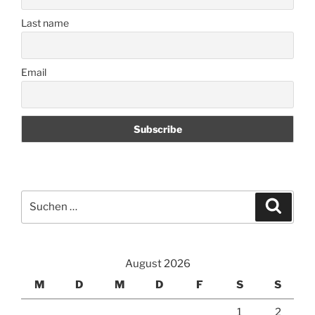
Last name
Email
Suchen
Suche
nach:
August 2026
M
D
M
D
F
S
S
1
2