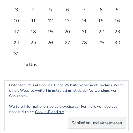
3
4
5
6
7
8
9
10
11
12
13
14
15
16
17
18
19
20
21
22
23
24
25
26
27
28
29
30
31
« Nov.
Datenschutz und Cookies: Diese Website verwendet Cookies. Wenn
du die Website weiterhin nutzt, stimmst du der Verwendung von
Cookies zu.
E-
Weitere Informationen, beispielsweise zur Kontrolle von Cookies,
Mail
findest du hier:
Cookie-Richtlinie
Datenschutzerklärung
Stolz präsentiert von WordPress