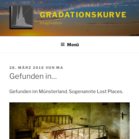
Zum
Inhalt
GRADATIONSKURVE
springen
imagination
Menü
VERÖFFENTLICHT
28. MÄRZ 2016
VON
MA
AM
Gefunden in…
Gefunden im Münsterland. Sogenannte Lost Places.