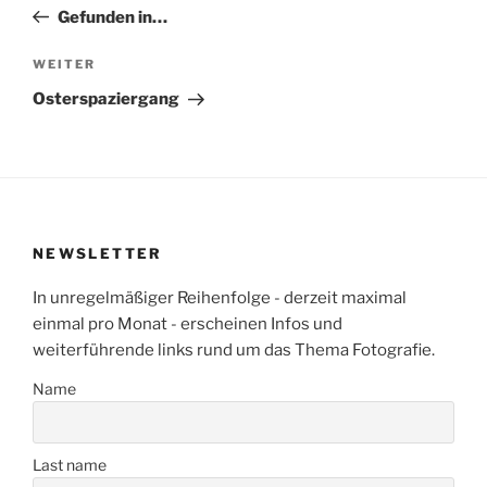
Beitrag
Gefunden in…
Nächster
WEITER
Beitrag
Osterspaziergang
NEWSLETTER
In unregelmäßiger Reihenfolge - derzeit maximal
einmal pro Monat - erscheinen Infos und
weiterführende links rund um das Thema Fotografie.
Name
Last name