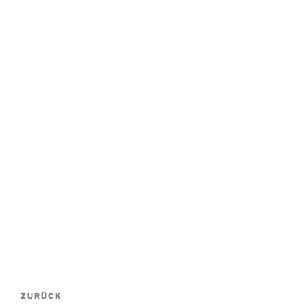
Beitragsnavigation
Vorheriger
ZURÜCK