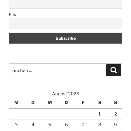
Email
Suchen
Suche
nach:
August 2026
M
D
M
D
F
S
S
1
2
3
4
5
6
7
8
9