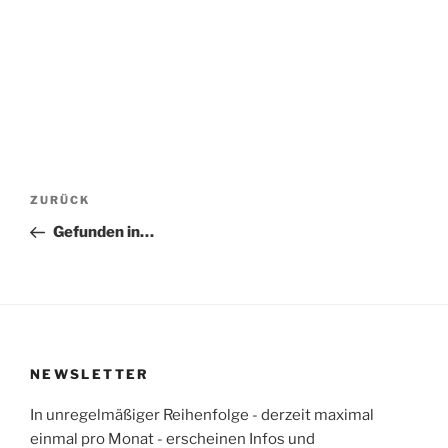
Beitragsnavigation
Vorheriger
ZURÜCK
Beitrag
Gefunden in…
NEWSLETTER
In unregelmäßiger Reihenfolge - derzeit maximal
einmal pro Monat - erscheinen Infos und