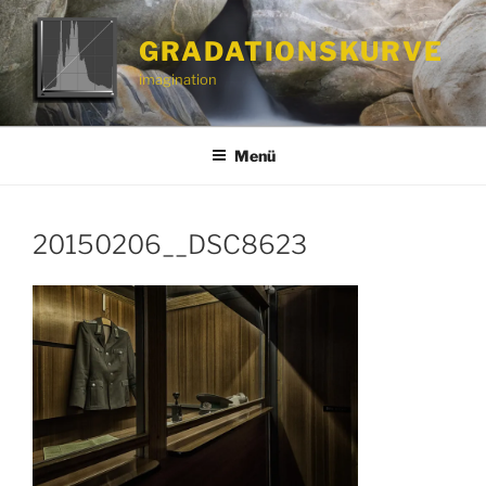
Zum
Inhalt
GRADATIONSKURVE
springen
imagination
Menü
20150206__DSC8623