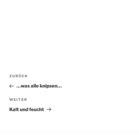
Beitragsnavigation
Vorheriger
ZURÜCK
Beitrag
…was alle knipsen…
Nächster
WEITER
Beitrag
Kalt und feucht