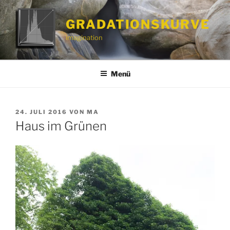
Zum
Inhalt
GRADATIONSKURVE
springen
imagination
Menü
VERÖFFENTLICHT
24. JULI 2016
VON
MA
AM
Haus im Grünen