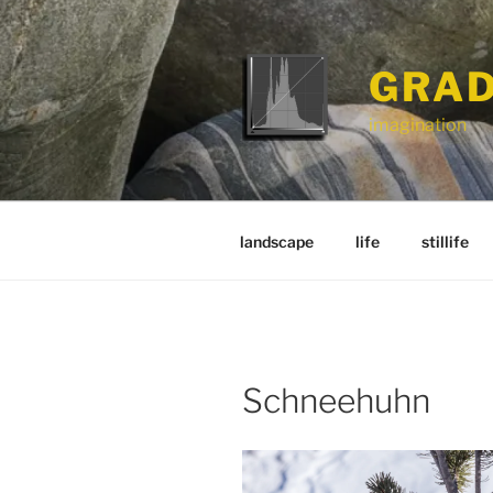
Zum
Inhalt
springen
GRAD
imagination
landscape
life
stillife
Schneehuhn