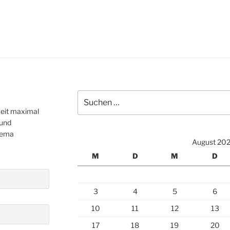
Suchen
nach:
zeit maximal
 und
hema
August 20
M
D
M
D
3
4
5
6
10
11
12
13
17
18
19
20