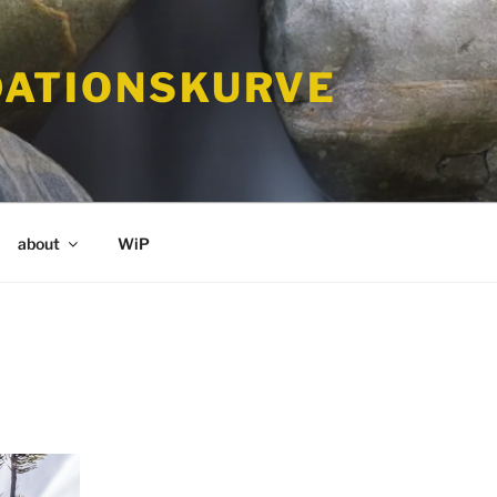
ATIONSKURVE
about
WiP