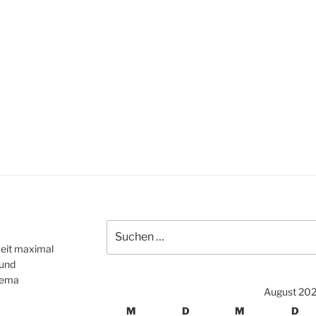
igation
Suchen
nach:
zeit maximal
 und
hema
August 20
M
D
M
D