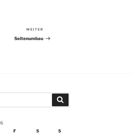
WEITER
Nächster
Beitrag
Seitenumbau
Suchen
26
F
S
S