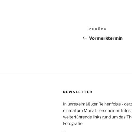
Beitragsnav
Vorheriger
ZURÜCK
Beitrag
Vormerktermin
NEWSLETTER
In unregelmäßiger Reihenfolge - der
einmal pro Monat - erscheinen Infos
weiterführende links rund um das T
Fotografie.