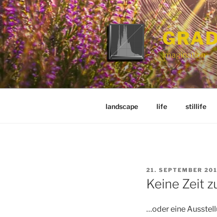
Zum
Inhalt
springen
GRAD
imagination
landscape
life
stillife
VERÖFFENTLICHT
21. SEPTEMBER 20
AM
Keine Zeit 
…oder eine Ausstell