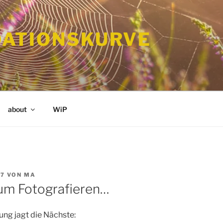
ATIONSKURVE
about
WiP
17
VON
MA
zum Fotografieren…
ung jagt die Nächste: