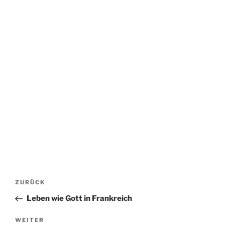
Beitragsnavigation
Vorheriger
ZURÜCK
Beitrag
Leben wie Gott in Frankreich
Nächster
WEITER