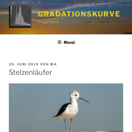
Zum
Inhalt
GRADATIONSKURVE
springen
imagination
Menü
VERÖFFENTLICHT
20. JUNI 2019
VON
MA
AM
Stelzenläufer