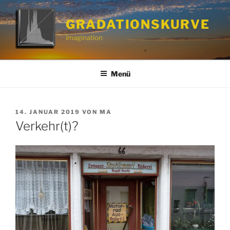
Zum
Inhalt
GRADATIONSKURVE
springen
imagination
Menü
VERÖFFENTLICHT
14. JANUAR 2019
VON
MA
AM
Verkehr(t)?