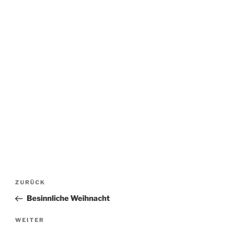
Beitragsnavigation
Vorheriger
ZURÜCK
Beitrag
Besinnliche Weihnacht
Nächster
WEITER