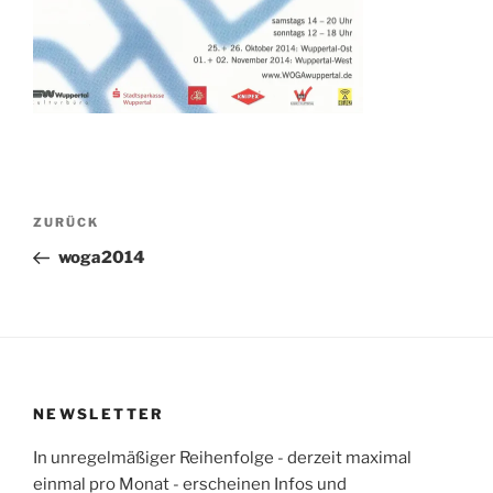
Beitragsnavigation
Vorheriger
ZURÜCK
Beitrag
woga2014
NEWSLETTER
In unregelmäßiger Reihenfolge - derzeit maximal
einmal pro Monat - erscheinen Infos und