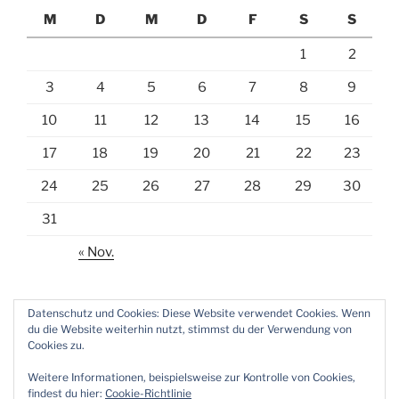
M
D
M
D
F
S
S
1
2
3
4
5
6
7
8
9
10
11
12
13
14
15
16
17
18
19
20
21
22
23
24
25
26
27
28
29
30
31
« Nov.
Datenschutz und Cookies: Diese Website verwendet Cookies. Wenn
du die Website weiterhin nutzt, stimmst du der Verwendung von
Cookies zu.
E-
Weitere Informationen, beispielsweise zur Kontrolle von Cookies,
Mail
findest du hier:
Cookie-Richtlinie