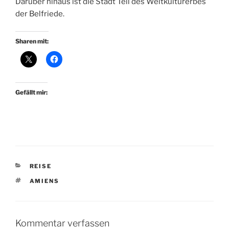
Darüber hinaus ist die Stadt Teil des Weltkulturerbes
der Belfriede.
Sharen mit:
Gefällt mir:
KATEGORIEN
REISE
SCHLAGWÖRTER
AMIENS
Kommentar verfassen