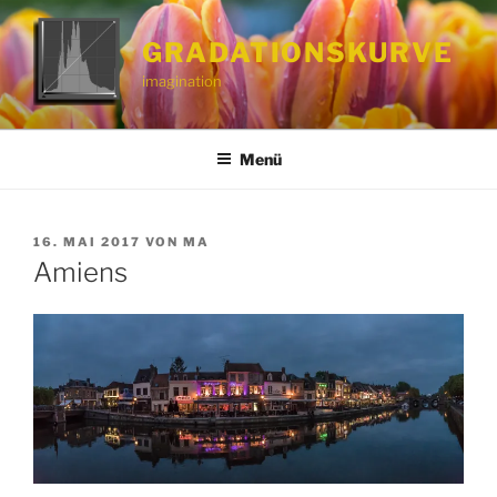
Zum
Inhalt
GRADATIONSKURVE
springen
imagination
Menü
VERÖFFENTLICHT
16. MAI 2017
VON
MA
AM
Amiens