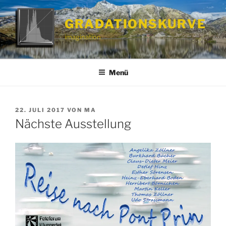
Zum
Inhalt
GRADATIONSKURVE
springen
imagination
Menü
VERÖFFENTLICHT
22. JULI 2017
VON
MA
AM
Nächste Ausstellung