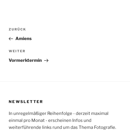
Beitragsnavigation
Vorheriger
ZURÜCK
Beitrag
Amiens
Nächster
WEITER
Beitrag
Vormerktermin
NEWSLETTER
In unregelmäßiger Reihenfolge - derzeit maximal
einmal pro Monat - erscheinen Infos und
weiterführende links rund um das Thema Fotografie.