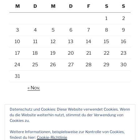
M
D
M
D
F
S
S
1
2
3
4
5
6
7
8
9
10
11
12
13
14
15
16
17
18
19
20
21
22
23
24
25
26
27
28
29
30
31
« Nov.
Datenschutz und Cookies: Diese Website verwendet Cookies. Wenn
du die Website weiterhin nutzt, stimmst du der Verwendung von
Cookies zu.
E-
Weitere Informationen, beispielsweise zur Kontrolle von Cookies,
Mail
findest du hier:
Cookie-Richtlinie